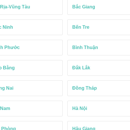
 Rịa-Vũng Tàu
Bắc Giang
c Ninh
Bến Tre
nh Phước
Bình Thuận
o Bằng
Đắk Lắk
ng Nai
Đồng Tháp
 Nam
Hà Nội
i Phòng
Hậu Giang