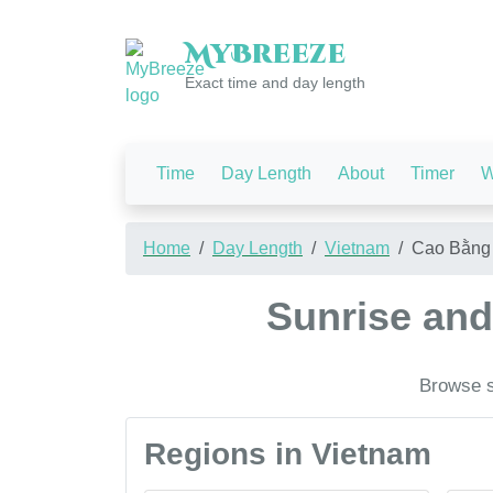
My
Breeze
Exact time and day length
Time
Day Length
About
Timer
W
Home
Day Length
Vietnam
Cao Bằng
Sunrise and
Browse s
Regions in Vietnam