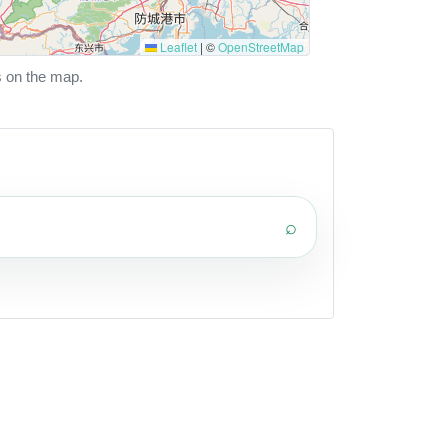
Leaflet
|
©
OpenStreetMap
s on the map.
⌕