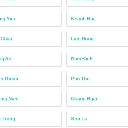
ng Yên
Khánh Hòa
 Châu
Lâm Đồng
ng An
Nam Định
nh Thuận
Phú Thọ
ảng Nam
Quảng Ngãi
c Trăng
Sơn La