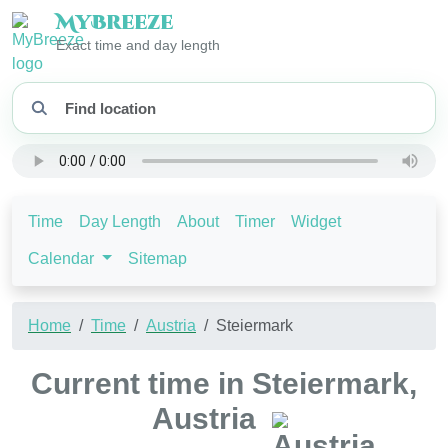
My
Breeze
Exact time and day length
Time
Day Length
About
Timer
Widget
Calendar
Sitemap
Home
Time
Austria
Steiermark
Current time in Steiermark,
Austria