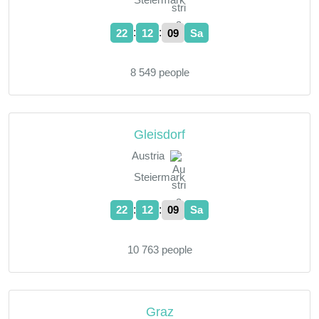
:
:
22
12
10
Sa
8 549 people
Gleisdorf
Austria
Steiermark
:
:
22
12
10
Sa
10 763 people
Graz