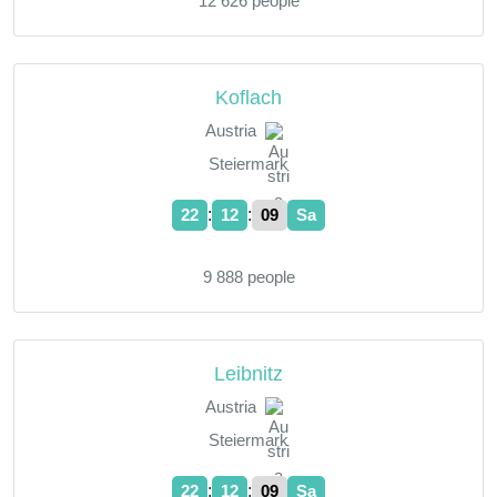
12 626 people
Koflach
Austria
Steiermark
:
:
22
12
10
Sa
9 888 people
Leibnitz
Austria
Steiermark
:
:
22
12
10
Sa