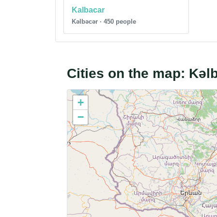
Kalbacar
Kəlbəcər · 450 people
Cities on the map: Kəl
+
−