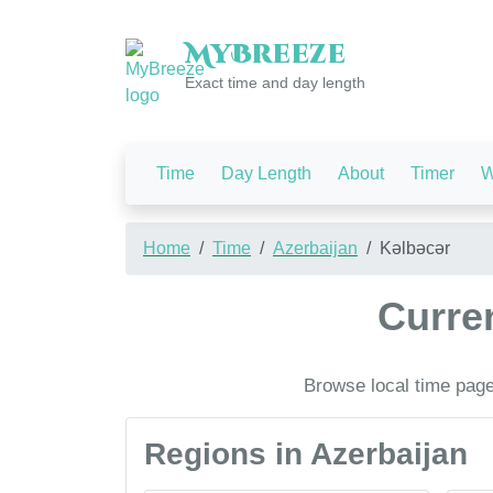
My
Breeze
Exact time and day length
Time
Day Length
About
Timer
W
Home
Time
Azerbaijan
Kəlbəcər
Curren
Browse local time pages
Regions in Azerbaijan