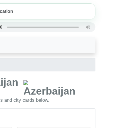
aijan
ks and city cards below.