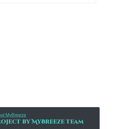
ut MyBreeze
oject by MyBreeze team