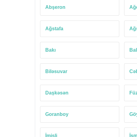
Abşeron
Ağ
Ağstafa
Ağ
Bakı
Ba
Biləsuvar
Cəb
Daşkəsən
Füz
Goranboy
Gö
İmişli
İsm