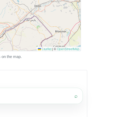
Leaflet
|
©
OpenStreetMap
s on the map.
⌕