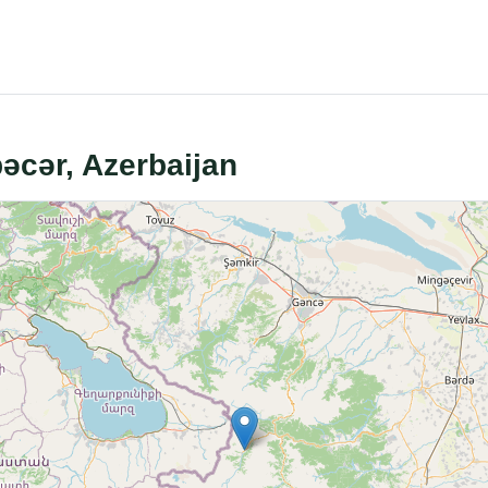
bəcər, Azerbaijan