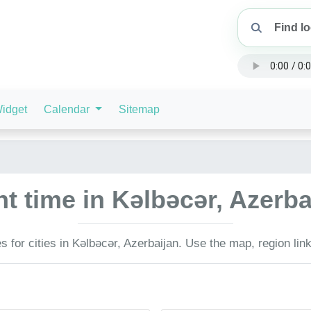
idget
Calendar
Sitemap
t time in Kəlbəcər, Azerb
 for cities in Kəlbəcər, Azerbaijan. Use the map, region lin