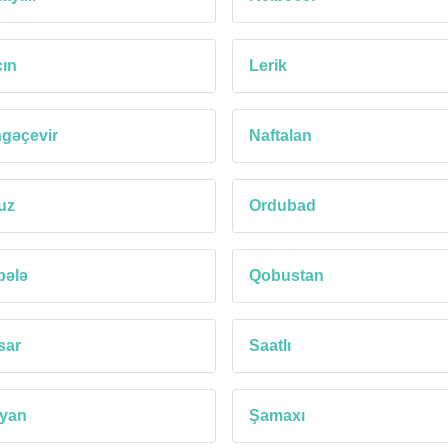
ın
Lerik
gəçevir
Naftalan
uz
Ordubad
bələ
Qobustan
sar
Saatlı
lyan
Şamaxı