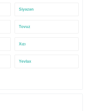
Siyəzən
Tovuz
Xızı
Yevlax