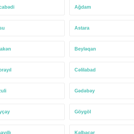
cabədi
Ağdam
su
Astara
lakən
Beyləqan
rayıl
Cəlilabad
uli
Gədəbəy
yçay
Göygöl
ayıllı
Kəlbəcər