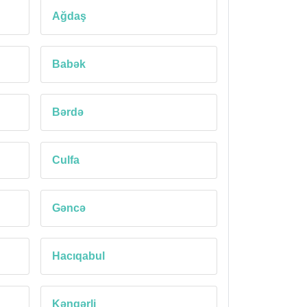
Ağdaş
Babək
Bərdə
Culfa
Gəncə
Hacıqabul
Kəngərli