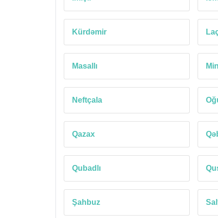
Kürdəmir
Laç
Masallı
Min
Neftçala
Oğ
Qazax
Qə
Qubadlı
Qu
Şahbuz
Sa