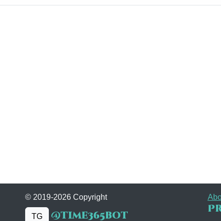
© 2019-2026 Copyright
Abo
Pr
@time365bot
TG