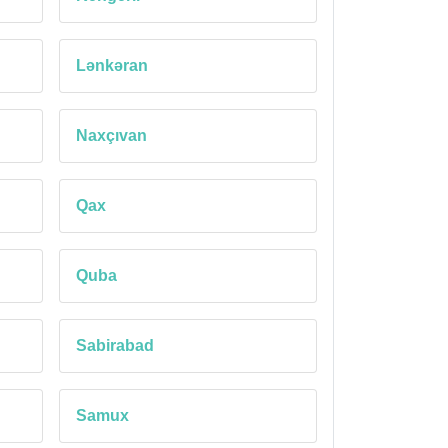
Lənkəran
Naxçıvan
Qax
Quba
Sabirabad
Samux