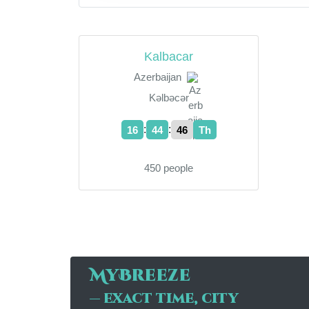
Kalbacar
Azerbaijan
Kəlbəcər
:
:
16
44
46
Th
450 people
MyBreeze
— exact time, city