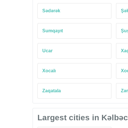
Sədərək
Şək
Sumqayıt
Şu
Ucar
Xa
Xocalı
Xo
Zaqatala
Zə
Largest cities in Kəlbəc