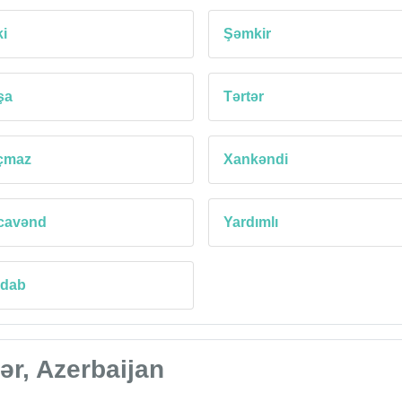
i
Şəmkir
şa
Tərtər
çmaz
Xankəndi
cavənd
Yardımlı
rdab
ər, Azerbaijan