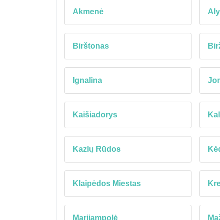
Akmenė
Aly
Birštonas
Bir
Ignalina
Jo
Kaišiadorys
Kal
Kazlų Rūdos
Kėd
Klaipėdos Miestas
Kre
Marijampolė
Maž