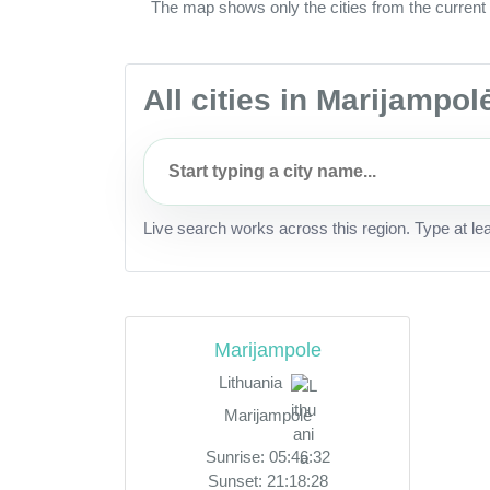
The map shows only the cities from the current 
All cities in Marijampol
Live search works across this region. Type at le
Marijampole
Lithuania
Marijampolė
Sunrise: 05:46:32
Sunset: 21:18:28