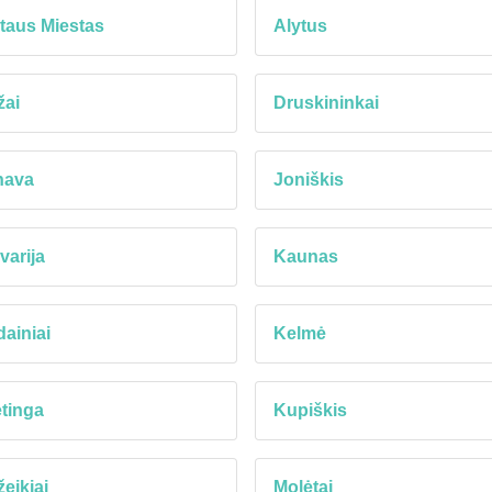
taus Miestas
Alytus
žai
Druskininkai
nava
Joniškis
varija
Kaunas
ainiai
Kelmė
tinga
Kupiškis
eikiai
Molėtai