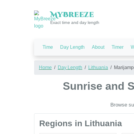
My
Breeze
Exact time and day length
Time
Day Length
About
Timer
W
Home
Day Length
Lithuania
Marijamp
Sunrise and S
Browse sun
Regions in Lithuania