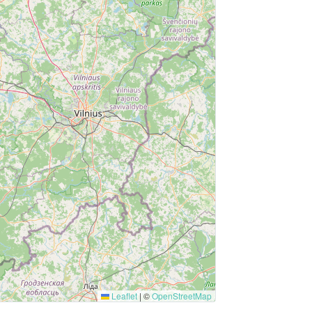
Leaflet
|
©
OpenStreetMap