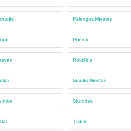
ruojis
Palangos Miestas
ungė
Prienai
tavas
Rokiškis
uliai
Šiaulių Miestas
vintos
Skuodas
šiai
Trakai