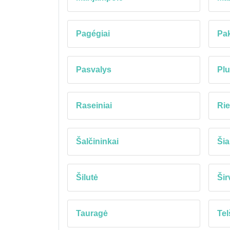
Pagégiai
Pak
Pasvalys
Pl
Raseiniai
Rie
Šalčininkai
Šia
Šilutė
Šir
Tauragė
Tel