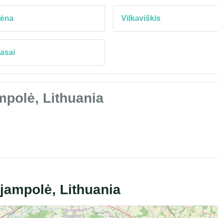
rėna
Vilkaviškis
asai
ampolė, Lithuania
ijampolė, Lithuania