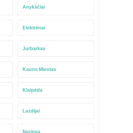
Anykščiai
Elektrénai
Jurbarkas
Kauno Miestas
Klaipėda
Lazdijai
Neringa