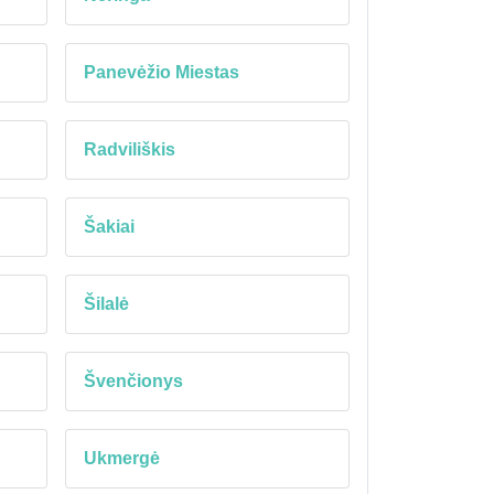
Panevėžio Miestas
Radviliškis
Šakiai
Šilalė
Švenčionys
Ukmergė