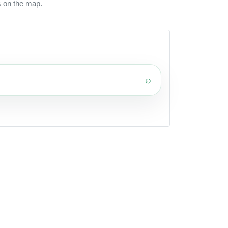
s on the map.
⌕