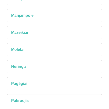
Marijampolė
Mažeikiai
Molėtai
Neringa
Pagégiai
Pakruojis