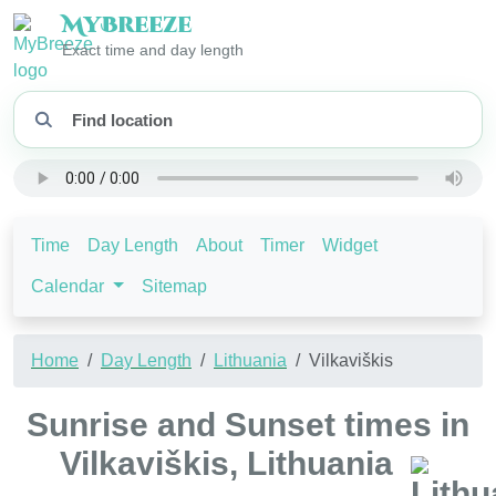
My
Breeze
Exact time and day length
Time
Day Length
About
Timer
Widget
Calendar
Sitemap
Home
Day Length
Lithuania
Vilkaviškis
Sunrise and Sunset times in
Vilkaviškis, Lithuania