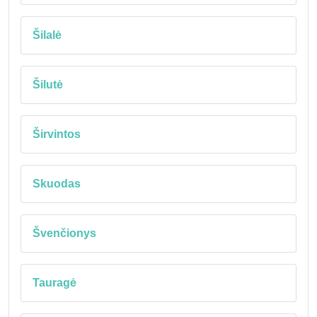
Šilalė
Šilutė
Širvintos
Skuodas
Švenčionys
Tauragė