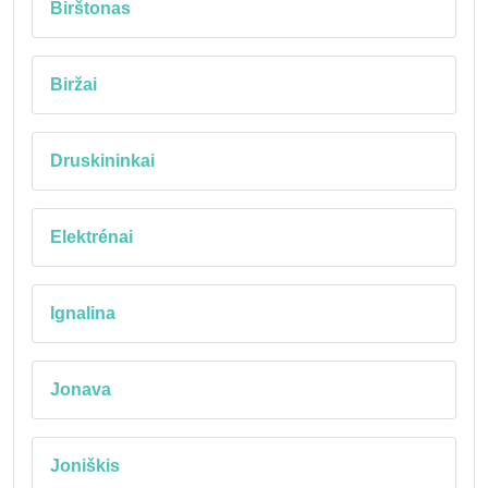
Birštonas
Biržai
Druskininkai
Elektrénai
Ignalina
Jonava
Joniškis