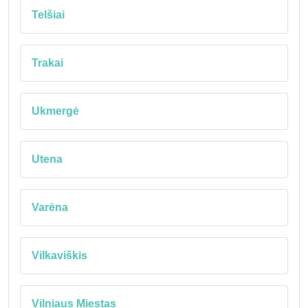
Telšiai
Trakai
Ukmergė
Utena
Varėna
Vilkaviškis
Vilniaus Miestas