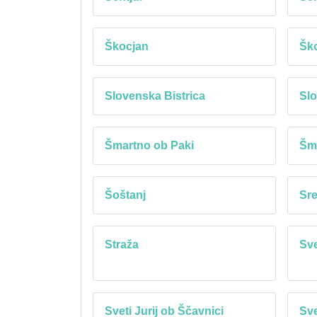
Škocjan
Ško
Slovenska Bistrica
Slo
Šmartno ob Paki
Šma
Šoštanj
Sre
Straža
Sv
Sveti Jurij ob Ščavnici
Sve