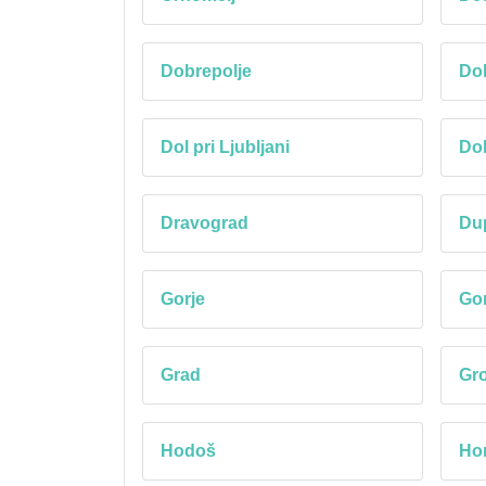
Dobrepolje
Do
Dol pri Ljubljani
Dol
Dravograd
Du
Gorje
Go
Grad
Gro
Hodoš
Hor