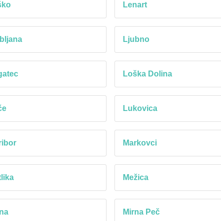
ško
Lenart
bljana
Ljubno
gatec
Loška Dolina
če
Lukovica
ibor
Markovci
lika
Mežica
na
Mirna Peč