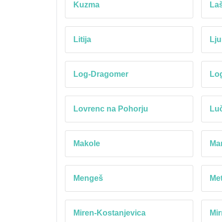
Kuzma
La
Litija
Lju
Log-Dragomer
Lo
Lovrenc na Pohorju
Lu
Makole
Mar
Mengeš
Met
Miren-Kostanjevica
Mir