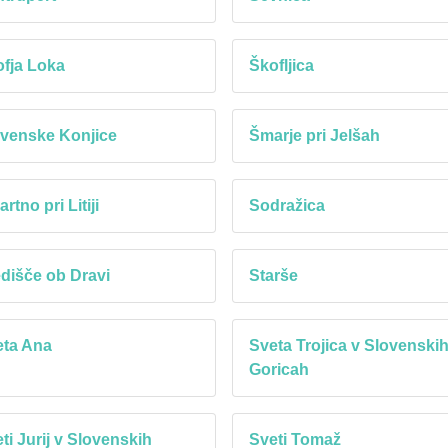
fja Loka
Škofljica
venske Konjice
Šmarje pri Jelšah
rtno pri Litiji
Sodražica
dišče ob Dravi
Starše
eta Ana
Sveta Trojica v Slovenski
Goricah
ti Jurij v Slovenskih
Sveti Tomaž