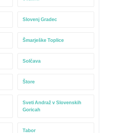
Slovenj Gradec
Šmarješke Toplice
Solčava
Štore
h
Sveti Andraž v Slovenskih
Goricah
Tabor