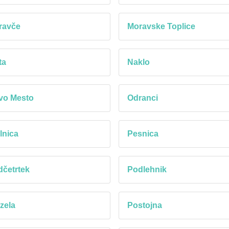
ravče
Moravske Toplice
ta
Naklo
vo Mesto
Odranci
lnica
Pesnica
četrtek
Podlehnik
zela
Postojna