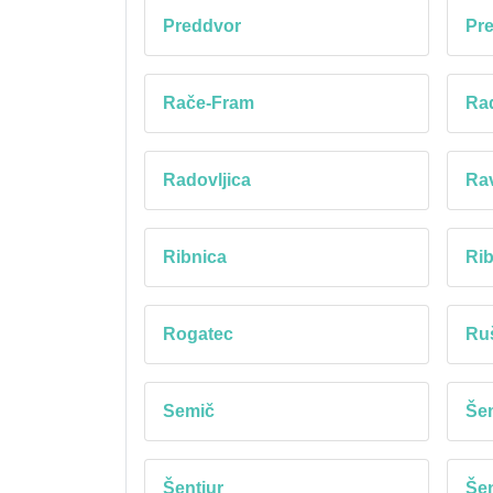
Preddvor
Pre
Rače-Fram
Ra
Radovljica
Ra
Ribnica
Rib
Rogatec
Ru
Semič
Šem
Šentjur
Šen