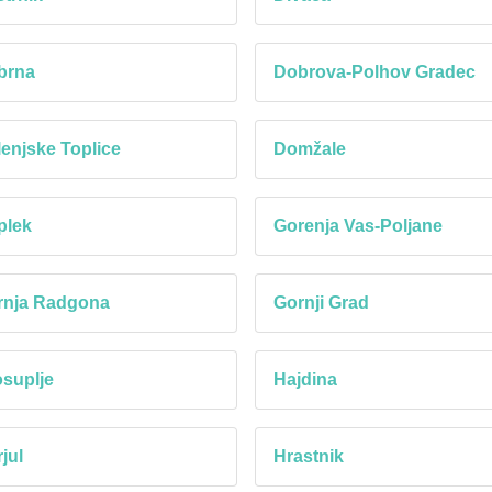
brna
Dobrova-Polhov Gradec
enjske Toplice
Domžale
plek
Gorenja Vas-Poljane
rnja Radgona
Gornji Grad
suplje
Hajdina
jul
Hrastnik