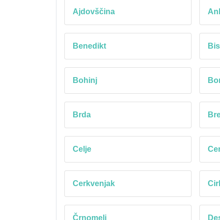
Ajdovščina
An
Benedikt
Bis
Bohinj
Bo
Brda
Bre
Celje
Cer
Cerkvenjak
Cir
Črnomelj
Des