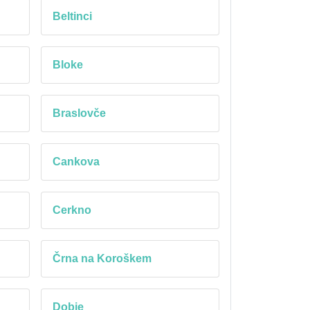
Beltinci
Bloke
Braslovče
Cankova
Cerkno
Črna na Koroškem
Dobje