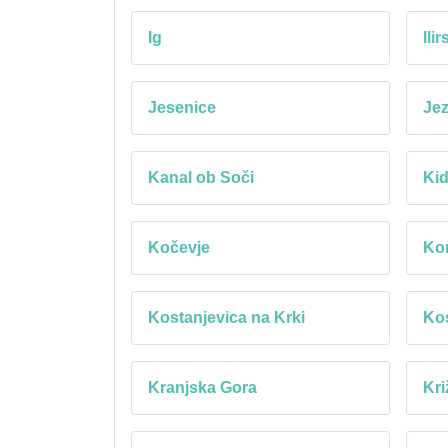
Ig
Ili
Jesenice
Je
Kanal ob Soči
Kid
Kočevje
Ko
Kostanjevica na Krki
Kos
Kranjska Gora
Kri