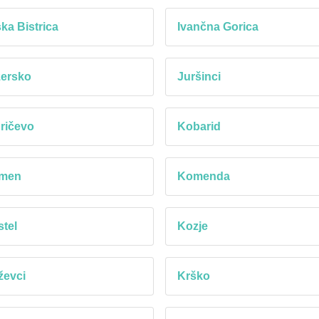
rska Bistrica
Ivančna Gorica
zersko
Juršinci
ričevo
Kobarid
men
Komenda
tel
Kozje
ževci
Krško