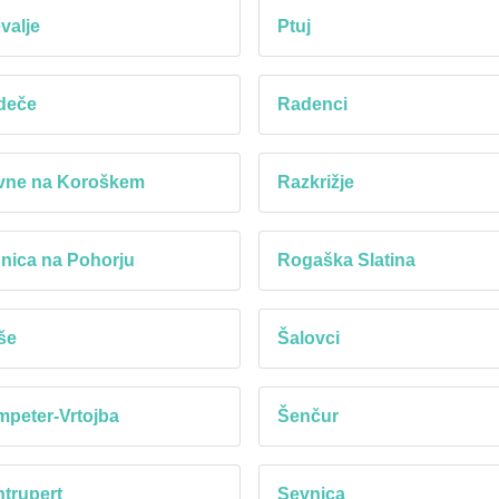
valje
Ptuj
deče
Radenci
vne na Koroškem
Razkrižje
nica na Pohorju
Rogaška Slatina
še
Šalovci
peter-Vrtojba
Šenčur
trupert
Sevnica