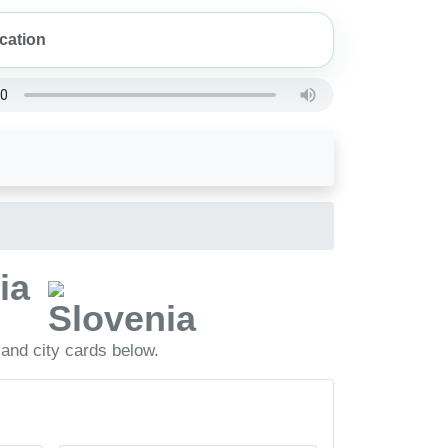
nia
 and city cards below.