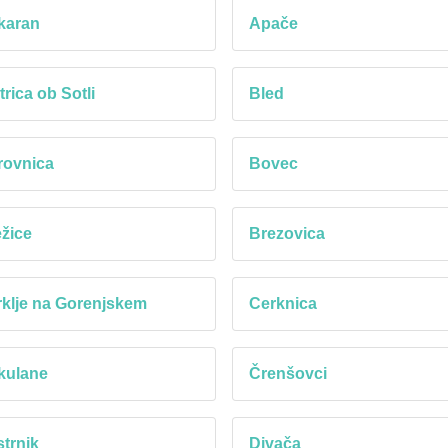
karan
Apače
trica ob Sotli
Bled
rovnica
Bovec
žice
Brezovica
klje na Gorenjskem
Cerknica
kulane
Črenšovci
trnik
Divača