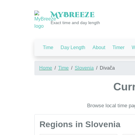
My
Breeze
Exact time and day length
Time
Day Length
About
Timer
W
Home
Time
Slovenia
Divača
Curr
Browse local time pag
Regions in Slovenia