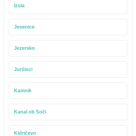
Izola
Jesenice
Jezersko
Juršinci
Kamnik
Kanal ob Soči
Kidričevo