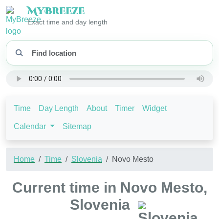
My
Breeze
Exact time and day length
Time
Day Length
About
Timer
Widget
Calendar
Sitemap
Home
Time
Slovenia
Novo Mesto
Current time in Novo Mesto,
Slovenia