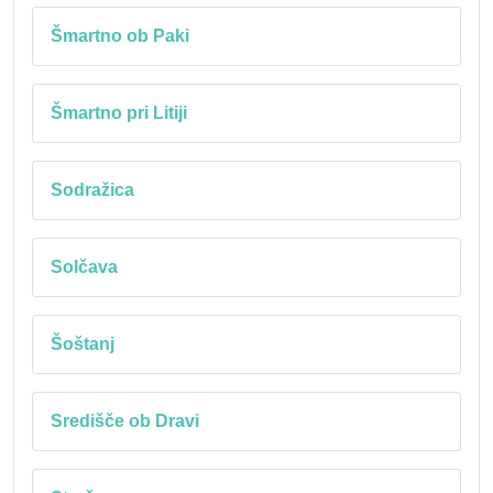
Šmartno ob Paki
Šmartno pri Litiji
Sodražica
Solčava
Šoštanj
Središče ob Dravi