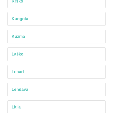
Krško
Kungota
Kuzma
Laško
Lenart
Lendava
Litija