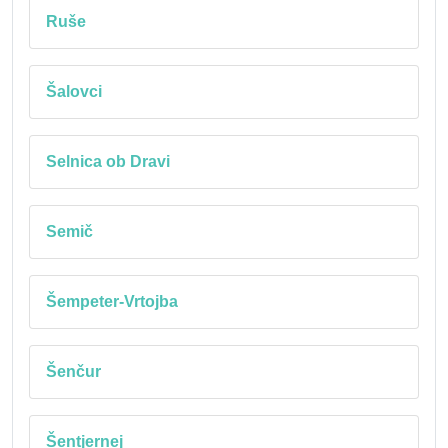
Ruše
Šalovci
Selnica ob Dravi
Semič
Šempeter-Vrtojba
Šenčur
Šentjernej