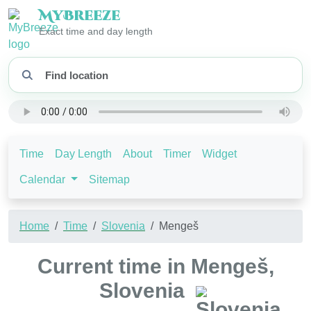
My
Breeze
Exact time and day length
Time
Day Length
About
Timer
Widget
Calendar
Sitemap
Home
Time
Slovenia
Mengeš
Current time in Mengeš,
Slovenia