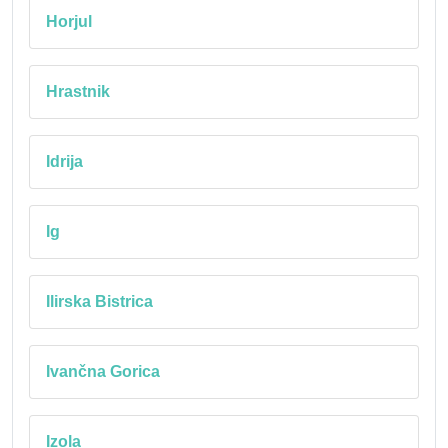
Horjul
Hrastnik
Idrija
Ig
Ilirska Bistrica
Ivančna Gorica
Izola