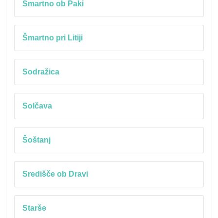
Šmartno ob Paki
Šmartno pri Litiji
Sodražica
Solčava
Šoštanj
Središče ob Dravi
Starše