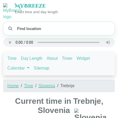
My
Breeze
Exact time and day length
Time
Day Length
About
Timer
Widget
Calendar
Sitemap
Home
Time
Slovenia
Trebnje
Current time in Trebnje,
Slovenia