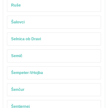
Ruše
Šalovci
Selnica ob Dravi
Semič
Šempeter-Vrtojba
Šenčur
Šentjernej