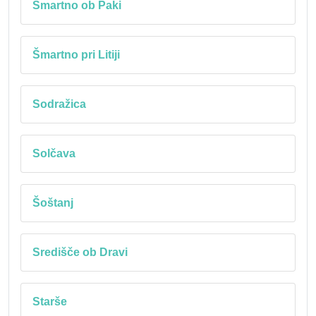
Šmartno ob Paki
Šmartno pri Litiji
Sodražica
Solčava
Šoštanj
Središče ob Dravi
Starše