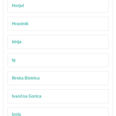
Horjul
Hrastnik
Idrija
Ig
Ilirska Bistrica
Ivančna Gorica
Izola