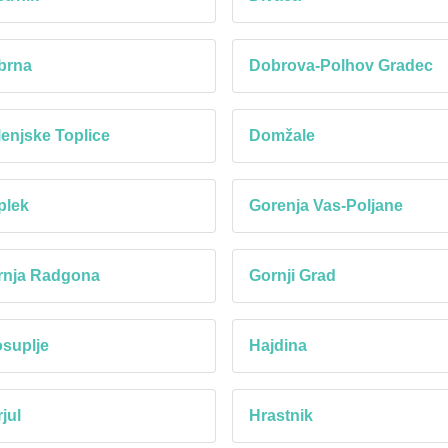
brna
Dobrova-Polhov Gradec
enjske Toplice
Domžale
plek
Gorenja Vas-Poljane
rnja Radgona
Gornji Grad
suplje
Hajdina
jul
Hrastnik