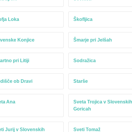
fja Loka
Škofljica
venske Konjice
Šmarje pri Jelšah
rtno pri Litiji
Sodražica
dišče ob Dravi
Starše
eta Ana
Sveta Trojica v Slovenski
Goricah
ti Jurij v Slovenskih
Sveti Tomaž