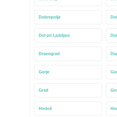
Dobrepolje
Do
Dol pri Ljubljani
Dol
Dravograd
Du
Gorje
Go
Grad
Gro
Hodoš
Hor