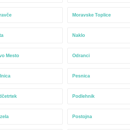
ravče
Moravske Toplice
ta
Naklo
vo Mesto
Odranci
lnica
Pesnica
četrtek
Podlehnik
zela
Postojna