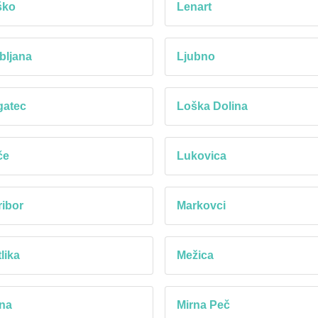
ško
Lenart
bljana
Ljubno
gatec
Loška Dolina
če
Lukovica
ibor
Markovci
lika
Mežica
na
Mirna Peč