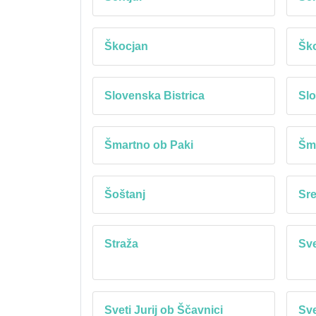
Škocjan
Ško
Slovenska Bistrica
Slo
Šmartno ob Paki
Šma
Šoštanj
Sre
Straža
Sv
Sveti Jurij ob Ščavnici
Sve