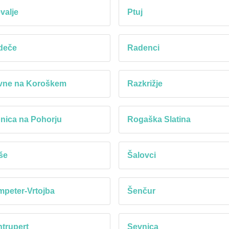
valje
Ptuj
deče
Radenci
vne na Koroškem
Razkrižje
nica na Pohorju
Rogaška Slatina
še
Šalovci
peter-Vrtojba
Šenčur
trupert
Sevnica