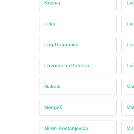
Kuzma
La
Litija
Lju
Log-Dragomer
Lo
Lovrenc na Pohorju
Lu
Makole
Mar
Mengeš
Met
Miren-Kostanjevica
Mir