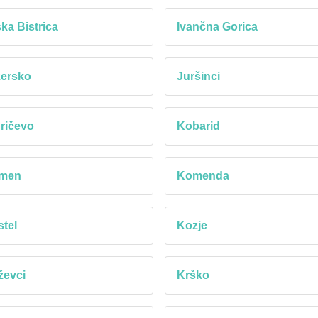
rska Bistrica
Ivančna Gorica
zersko
Juršinci
ričevo
Kobarid
men
Komenda
tel
Kozje
ževci
Krško