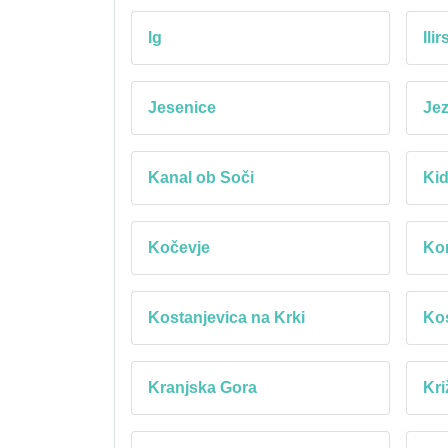
Ig
Ili
Jesenice
Je
Kanal ob Soči
Kid
Kočevje
Ko
Kostanjevica na Krki
Kos
Kranjska Gora
Kri