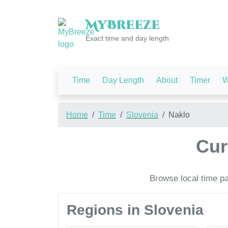
My
Breeze
Exact time and day length
Time
Day Length
About
Timer
W
Home
Time
Slovenia
Naklo
Cur
Browse local time pa
Regions in Slovenia