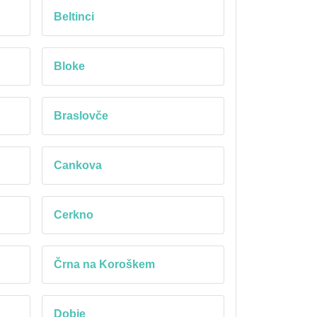
Beltinci
Bloke
Braslovče
Cankova
Cerkno
Črna na Koroškem
Dobje