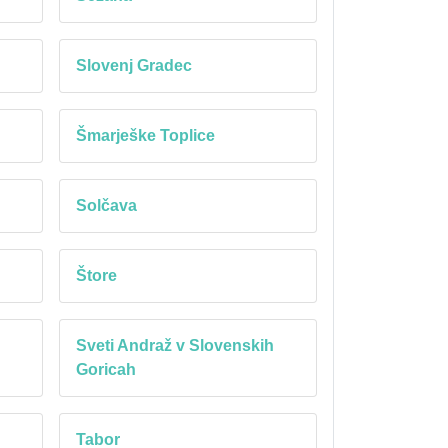
Slovenj Gradec
Šmarješke Toplice
Solčava
Štore
h
Sveti Andraž v Slovenskih
Goricah
Tabor