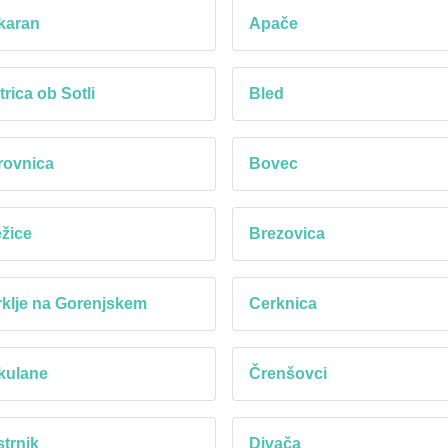
karan
Apače
trica ob Sotli
Bled
rovnica
Bovec
žice
Brezovica
klje na Gorenjskem
Cerknica
kulane
Črenšovci
trnik
Divača