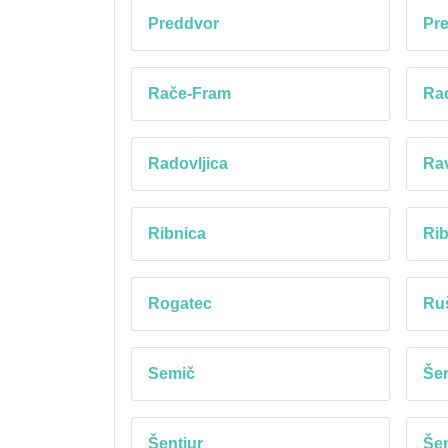
Preddvor
Pre
Rače-Fram
Ra
Radovljica
Ra
Ribnica
Rib
Rogatec
Ru
Semič
Šem
Šentjur
Šen