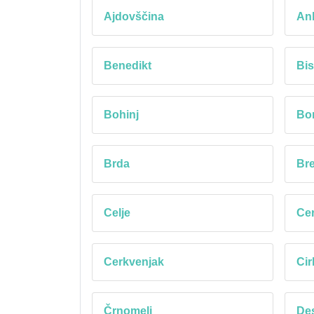
Ajdovščina
An
Benedikt
Bis
Bohinj
Bo
Brda
Bre
Celje
Cer
Cerkvenjak
Cir
Črnomelj
Des